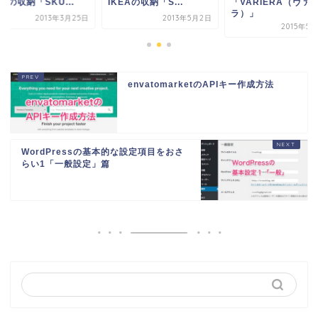
EAの収納「S...
「VARIERA（ヴァリエ
IKEAの収納「SKU..
ラ）」
2013年5月2日
2013年3
2015年5月24日
envatomarketのAPIキー作成方法
WordPressの基本的な設定項目をおさ
らい1「一般設定」篇