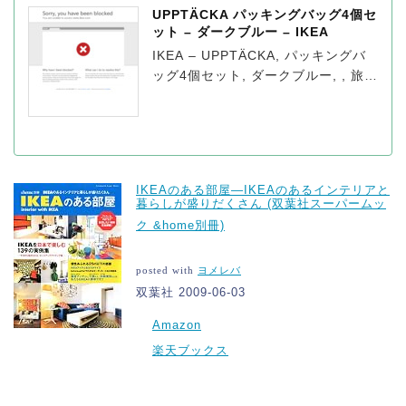
UPPTÄCKA パッキングバッグ4個セ
ット – ダークブルー – IKEA
IKEA – UPPTÄCKA, パッキングバ
ッグ4個セット, ダークブルー, , 旅行
に便利な収納ケース4個セット。衣類
を小分けにして整理できますファス
ナー付き。内側にビニールコーティ
ングが施されているため、衣類に汚
れやホコリがつきません
IKEAのある部屋―IKEAのあるインテリアと
暮らしが盛りだくさん (双葉社スーパームッ
ク &home別冊)
posted with
ヨメレバ
双葉社 2009-06-03
Amazon
楽天ブックス