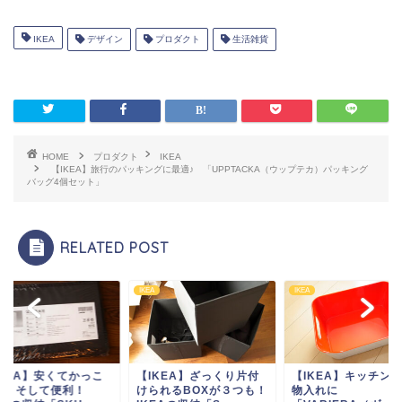
IKEA
デザイン
プロダクト
生活雑貨
HOME
プロダクト
IKEA
【IKEA】旅行のパッキングに最適♪ 「UPPTACKA（ウップテカ）パッキング
バッグ4個セット」
RELATED POST
IKEA
IKEA
IKEA】ざっくり片付
【IKEA】キッチンの小
【IKEA】安くてか
られるBOXが３つも！
物入れに
いい、そして便利