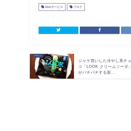
Webサービス
ブログ
ジャケ買いした冷やし系チ
コ「LOOK クリームソーダ
がパチパチする新...