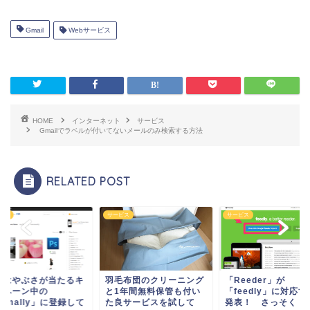
Gmail
Webサービス
HOME
インターネット
サービス
Gmailでラベルが付いてないメールのみ検索する方法
RELATED POST
ビス
サービス
サービス
ゴはやぶさが当たるキ
羽毛布団のクリーニング
「Reeder」が
ンペーン中の
と1年間無料保管も付い
「feedly」に対応
umally」に登録して
た良サービスを試して
発表！ さっそく「G.