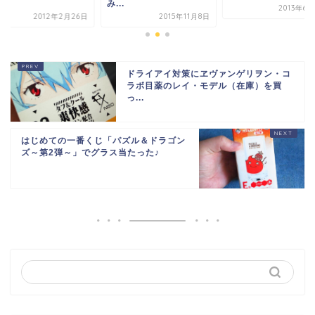
.
み...
2013年6
2012年2月26日
2015年11月8日
ドライアイ対策にヱヴァンゲリヲン・コ
ラボ目薬のレイ・モデル（在庫）を買
っ...
はじめての一番くじ「パズル＆ドラゴン
ズ～第2弾～」でグラス当たった♪