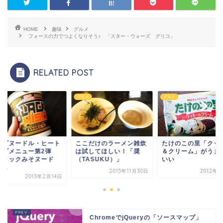
HOME
趣味
グルメ
フォースの力でつよくなりそう♪ 「スター・ウォーズ グリコ」
RELATED POST
メ
グルメ
グルメ
ップヌードル・ヒート
ここだけのラーメン雑炊
たけのこの里「クッ
ップメニュー第2弾
は試してほしい！「奨
＆クリーム」がうま
ブラックみそヌード
（TASUKU）」
いい
...
2015年11月30日
2012年9
2013年2月14日
ChromeでjQueryの「ソースマップ」