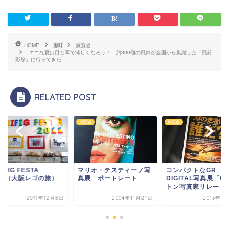
HOME
趣味
展覧会
エコな夏は目と耳で涼しくなろう！ 約800個の風鈴が全国から集結した「風鈴
彩祭」に行ってきた
RELATED POST
会
展覧会
展覧会
NIFIG FESTA
マリオ・テスティーノ写
コンパクトなGR
011（大阪レゴの旅）
真展 ポートレート
DIGITAL写真展「G
トン写真家リレー」に.
2011年12月8日
2004年11月21日
2013年1