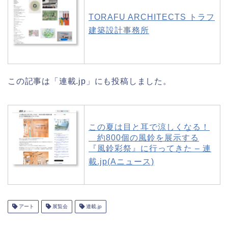
TORAFU ARCHITECTS トラフ
建築設計事務所
この記事は「連載.jp」にも投稿しました。
この夏は目と耳で涼しくなる！
約800個の風鈴を展示する
『風鈴彩祭』に行ってきた – 連
載.jp(Aニュース)
アート
展覧会
連載.jp