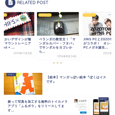
RELATED POST
ダクト
プロダクト
プロダクト
ったかいデザインが魅
ベランダの救世主！「サ
JINS PCとZOZOT
！「マウントレーニア
ンダルカバー・フタバ」
がコラボ！ オシャ
nRed × ...
でサンダルをヨゴレか
PCメガネ誕生...
ら...
2013年11月3日
2012年8
2016年8月24日
【絵本】マンガっぽい絵本『ぼくはイス
です』
振って写真を加工する無料のトイカメラ
アプリ「ふるポラ」をリリースしてま
す...