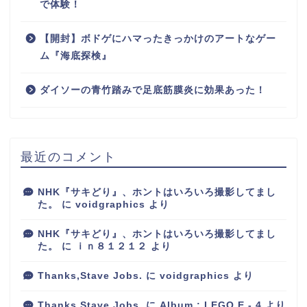
で体験！
【開封】ボドゲにハマったきっかけのアートなゲー
ム『海底探検』
ダイソーの青竹踏みで足底筋膜炎に効果あった！
最近のコメント
NHK『サキどり』、ホントはいろいろ撮影してまし
た。
に
voidgraphics
より
NHK『サキどり』、ホントはいろいろ撮影してまし
た。
に
ｉｎ８１２１２
より
Thanks,Stave Jobs.
に
voidgraphics
より
Thanks,Stave Jobs.
に
Album : LEGO E - 4
より