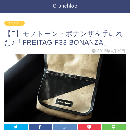
Crunchlog
プロダクト
【F】モノトーン・ボナンザを手にれ
た♪「FREITAG F33 BONANZA」
2013年4月20日