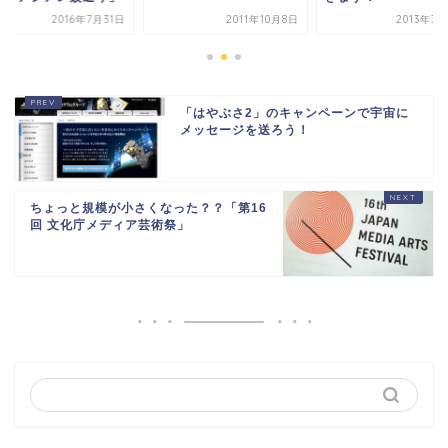
2016年7月31日
2011年10月8日
2013年3
「はやぶさ2」のキャンペーンで宇宙に
メッセージを送ろう！
ちょっと規模が小さくなった？？「第16
回 文化庁メディア芸術祭」