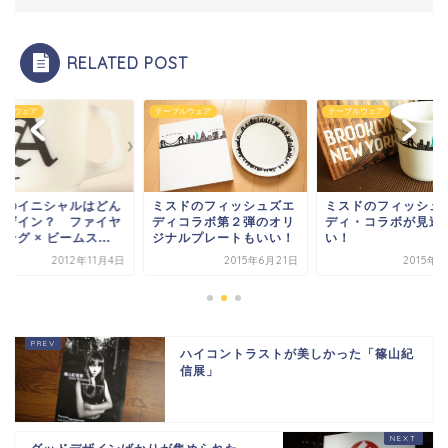
RELATED POST
ブルウェア
テーブルウェア
テーブルウェア
分のイニシャルはどん
ミスドのフィッシュズエ
ミスドのフィッシュ
デザイン？ ファイヤ
ディコラボ第２弾のオリ
ディ・コラボが見逃
ング × ビームス...
ジナルプレートもいい！
い！
2012年11月4日
2015年6月21日
2015年
ハイコントラストが美しかった「篠山紀
信展」