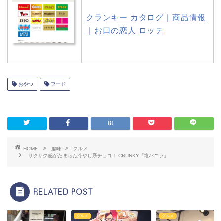
クランキー カタログ｜商品情報
｜お口の恋人 ロッテ
おやつ
フード
HOME
趣味
グルメ
サクサク感がたまらん冷やし系チョコ！ CRUNKY「塩バニラ」
RELATED POST
メ
グルメ
グルメ