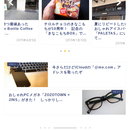
0分待つ価値あった
チロルチョコのきなこも
夏にリピートした
ue Bottle Coffee
ちが10周年！ 記念の
おしゃれアイスバー
カ...
「きなこもちBOX」で...
「PALETAS」にい
て...
2015年6月5日
2013年1月10日
2015年8
今さらだけどiCloudの「@me.com」ア
ドレスを取ったぞ
おしゃれPCメガネ「ZOZOTOWN ×
JINS」がきた！ しっかりし...