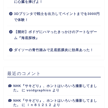
に心臓を捧げよ！
3Dプリンタで戦士を出力してペイントまでを3000円
で体験！
【開封】ボドゲにハマったきっかけのアートなゲー
ム『海底探検』
ダイソーの青竹踏みで足底筋膜炎に効果あった！
最近のコメント
NHK『サキどり』、ホントはいろいろ撮影してまし
た。
に
voidgraphics
より
NHK『サキどり』、ホントはいろいろ撮影してまし
た。
に
ｉｎ８１２１２
より