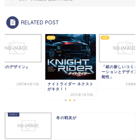
RELATED POST
日常
日常
普通のデザイン』
「紙の新しいコミュ
ーションとデザイン
能性」
ナイトライダー ネクスト
2007年9月11日
2008年3
がキタ！！
2012年1月15日
冬の戦友が