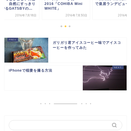
ヤ！ 自然にすっきり
2016「COHIBA Mini
で皇居ランデビュー
でるGATSBYの...
WHITE」
2016年7月18日
2016年7月30日
2016年
ガリガリ君アイスコーヒー味でアイスコ
ーヒーを作ってみた
iPhoneで稲妻を撮る方法