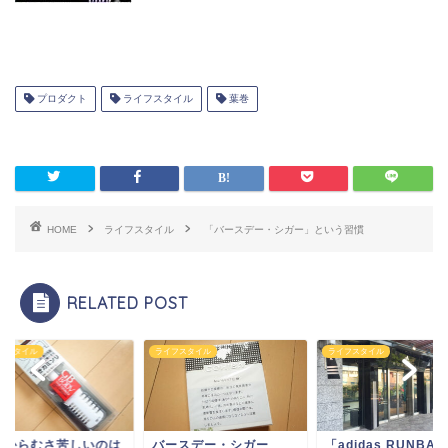
プロダクト
ライフスタイル
葉巻
HOME
ライフスタイル
「バースデー・シガー」という習慣
RELATED POST
フスタイル
ライフスタイル
ライフスタイル
だからむさ苦しいのは
バースデー・シガー
「adidas RUNBA