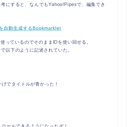
すると、なんでもYahoo!Pipesで、編集でき
動生成するBookmarklet
ckrを使っているのでそのままIDを使い回せる。
分で以下のように記述されていた。
おかげでタイトルが青かった！
トロールできるようになったぞ！