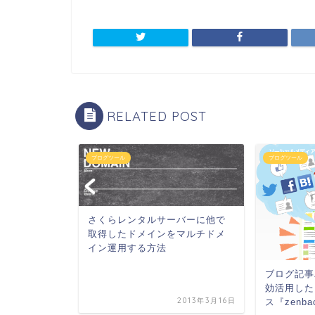
RELATED POST
ブログツール
ブログツール
さくらレンタルサーバーに他で
取得したドメインをマルチドメ
イン運用する方法
APIキー作成方
ブログ記事
効活用した
2015年8月1日
2013年3月16日
ス『zenba