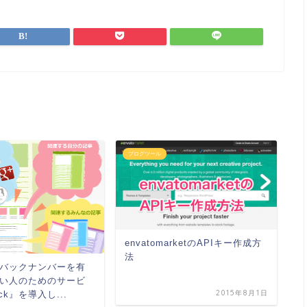
ブログツール
ブ
さ
取
イ
envatomarketのAPIキー作成方
法
バックナンバーを有
い人のためのサービ
2015年8月1日
ck』を導入し...