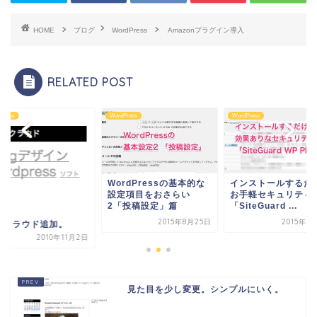
HOME
ブログ
WordPress
Amazonプラグイン導入
RELATED POST
Press
WordPress
WordPress
WordPressの基本的な
インストールするだ
設定項目をおさらい
お手軽セキュリティ
2「投稿設定」篇
「SiteGuard ...
2015年8月25日
2015年7
グクラウド追加。
2010年11月2日
見た目を少し変更。シンプルにいく。