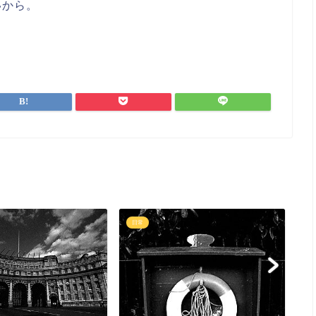
いから。
日常
日
「