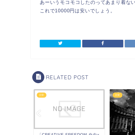
あーいうモコモコしたのってあまり着な
これで10000円は安いでしょう。
RELATED POST
日常
日常
「CREATIVE FREEDOM 自由×