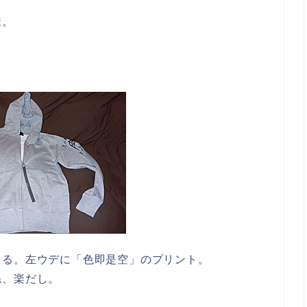
様。
える。左ウデに「色即是空」のプリント。
ね、楽だし。