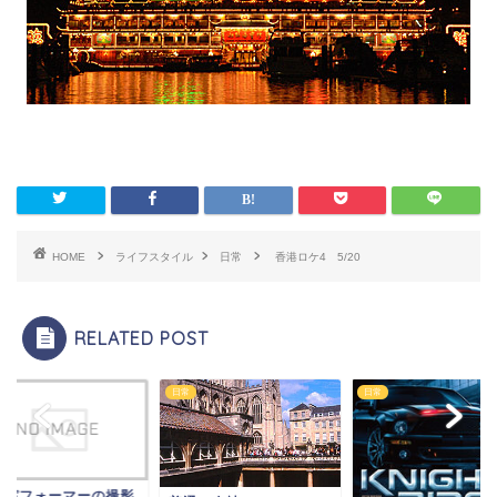
HOME
ライフスタイル
日常
香港ロケ4 5/20
RELATED POST
日常
日常
上パフォーマーの撮影