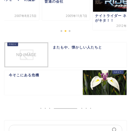
普通の会社
ナイトライダー ネク
2007年8月23日
2005年11月7日
がキタ！！
2012年1
またもや、懐かしい人たちと
今そこにある危機