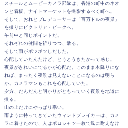
スチールとムービーカメラ部隊は、香港の町中のネオ
ンと看板、ナイトマーケットを撮影するべく町へ。
そして、おれとプロデューサーは「百万ドルの夜景」
を撮りにビクトリア・ピークへ。
午前中と同じポイントだ。
それぞれの健闘を祈りつつ、散る。
そして雨がポツポツしだした。
心配していたんだけど、とうとうきたかって感じ。
夜景がきれいにでるかが心配だ。このまま本降りにな
れば、まったく夜景は見えないことになるのは明ら
か。カメラマンもこれを心配していた。
夕方、だんだんと明かりがともっていく夜景を地道に
撮る。
山の上だけにやっぱり寒い。
雨ように持ってきていたウィンドブレイカーは、カメ
ラに着せたので、人はポロシャツ一枚で風に耐えなけ