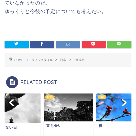
ていなかったのだ。
ゆっくりと今後の予定についても考えたい。
HOME
ライフスタイル
日常
達成感
RELATED POST
日常
日常
立ち会い
糧
しくない日