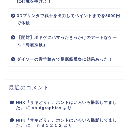
に心臓を捧げよ！
3Dプリンタで戦士を出力してペイントまでを3000円
で体験！
【開封】ボドゲにハマったきっかけのアートなゲー
ム『海底探検』
ダイソーの青竹踏みで足底筋膜炎に効果あった！
最近のコメント
NHK『サキどり』、ホントはいろいろ撮影してまし
た。
に
voidgraphics
より
NHK『サキどり』、ホントはいろいろ撮影してまし
た。
に
ｉｎ８１２１２
より