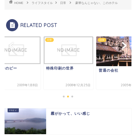
HOME
ライフスタイル
日常
豪華なんじゃない、このホテル
RELATED POST
日常
日常
ニーのピー
特殊印刷の世界
普通の会社
2009年1月8日
2008年12月25日
2005年1
霧がかって、いい感じ