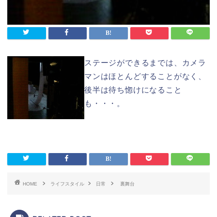
ステージができるまでは、カメラ
マンはほとんどすることがなく、
後半は待ち惚けになること
も・・・。
HOME
ライフスタイル
日常
裏舞台