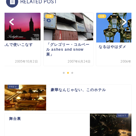
RELATED POST
日常
日常
り込んで使いこなす
「グレゴリー・コルベー
なるはやはダメ
ル ashes and snow
展」
2005年10月2日
2007年6月24日
2006年8
豪華なんじゃない、このホテル
舞台裏