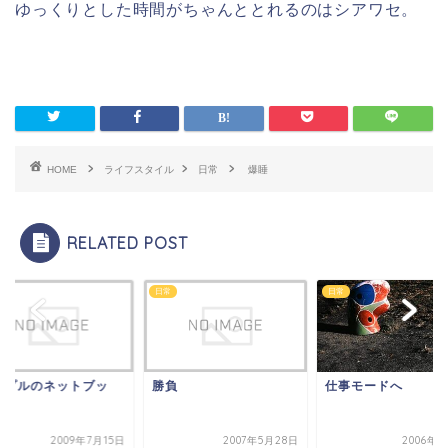
ゆっくりとした時間がちゃんととれるのはシアワセ。
HOME
ライフスタイル
日常
爆睡
RELATED POST
日常
日常
ップルのネットブッ
勝負
仕事モードへ
？
2009年7月15日
2007年5月28日
2006年5