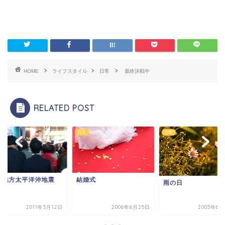
HOME
ライフスタイル
日常
最終決戦中
RELATED POST
日常
日常
北地方太平洋沖地震
結婚式
雨の日
2011年3月12日
2006年6月25日
2005年6月