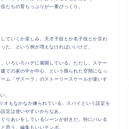
子役たちの育ちっぷりが一番びっくり。
長していくか楽しみ。天才子役とか名子役とか言わ
なった、という例が増えなければいいけど。
て、いろいろハデに展開している。ただし、スケー
戸建ての家の中が中心、という限られた空間になっ
ゲーム「ザスーラ」のストーリースケールが違いす
ろい。
ナリオもなかなか練られている。スパイという設定を
の設定は使いやすいからなあ。
さぐりあいをしているシーンが好きだ。特にバレる
ると思う。編集もいいテンポ。