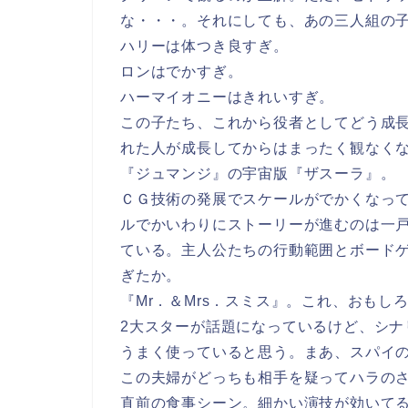
な・・・。それにしても、あの三人組の
ハリーは体つき良すぎ。
ロンはでかすぎ。
ハーマイオニーはきれいすぎ。
この子たち、これから役者としてどう成
れた人が成長してからはまったく観なく
『ジュマンジ』の宇宙版『ザスーラ』。
ＣＧ技術の発展でスケールがでかくなっ
ルでかいわりにストーリーが進むのは一
ている。主人公たちの行動範囲とボード
ぎたか。
『Mr．＆Mrs．スミス』。これ、おもし
2大スターが話題になっているけど、シ
うまく使っていると思う。まあ、スパイ
この夫婦がどっちも相手を疑ってハラの
直前の食事シーン。細かい演技が効いて