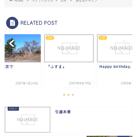
HOME
ライフスタイル
日常
新生活デザイン
RELATED POST
日常
日常
た東京で
『ふすま』
Happy birthday, N
2007年1月24日
2007年8月19日
2005年7
引越本番