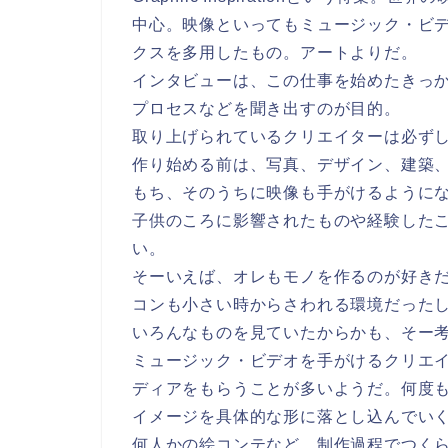
中心。映像といってもミュージック・ビ
クスを多用したもの。アートよりだ。
インタビューは、この仕事を始めたきっ
プロセスなどを聞き出すのが目的。
取り上げられているクリエイターは必ず
作り始める前は、写真、デザイン、建築
もち、そのうちに映像も手がけるように
子供のころに影響されたものや経験した
い。
そーいえば、オレもモノを作るのが好き
コンも小さい時からさわれる環境だった
いろんなものを見ていたからかも、そー
ミュージック・ビデオを手がけるクリエ
ディアをもらうことが多いようだ。何度
イメージを具体的な形に落とし込んでい
何人かの絵コンテなど、制作過程でつく