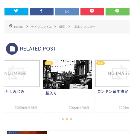
HOME
ライフスタイル
留学
基本をマスター
RELATED POST
留学
留学
ょっとしみじみ
ロンドン留学決定
新入り
2005年8月28日
2006年4月6日
2005年6