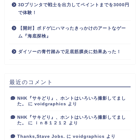
3Dプリンタで戦士を出力してペイントまでを3000円
で体験！
【開封】ボドゲにハマったきっかけのアートなゲー
ム『海底探検』
ダイソーの青竹踏みで足底筋膜炎に効果あった！
最近のコメント
NHK『サキどり』、ホントはいろいろ撮影してまし
た。
に
voidgraphics
より
NHK『サキどり』、ホントはいろいろ撮影してまし
た。
に
ｉｎ８１２１２
より
Thanks,Stave Jobs.
に
voidgraphics
より