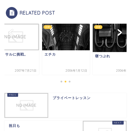
RELATED POST
日常
日常
ットサルに挑戦。
エチカ
寝つぶれ
2007年7月21日
2006年1月12日
2006年1
プライベートレッスン
祝日も