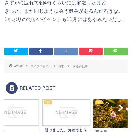
さすがに疲れて朝4時くらいには解散したけど。
きっと、また同じように会う機会があるんだろうな。
1年ぶりのでかいイベントも11月にはあるみたいだし。
HOME
ライフスタイル
日常
再会の仕事
RELATED POST
日常
日常
日も
明けました。おめでとう
雨の日