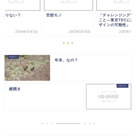
がたりない？
空想モノ
「チャレンジングで
こと―東京TDCにみ
ザインの可能性」
2006年10月3日
2007年5月13日
2007年11
年末、なの？
鏡開き