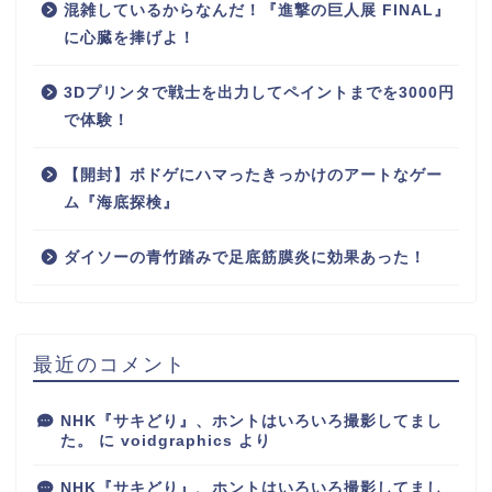
混雑しているからなんだ！『進撃の巨人展 FINAL』
に心臓を捧げよ！
3Dプリンタで戦士を出力してペイントまでを3000円
で体験！
【開封】ボドゲにハマったきっかけのアートなゲー
ム『海底探検』
ダイソーの青竹踏みで足底筋膜炎に効果あった！
最近のコメント
NHK『サキどり』、ホントはいろいろ撮影してまし
た。
に
voidgraphics
より
NHK『サキどり』、ホントはいろいろ撮影してまし