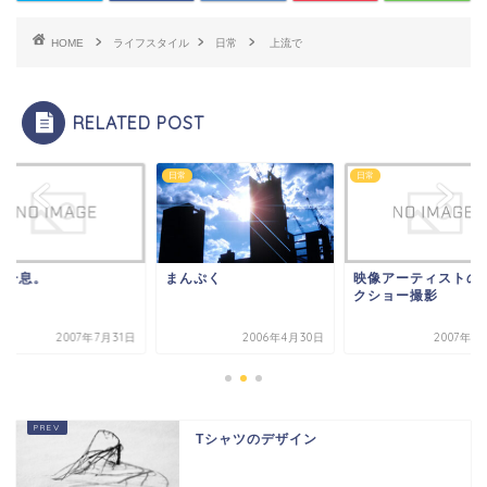
HOME
ライフスタイル
日常
上流で
RELATED POST
日常
日常
ず一息。
まんぷく
映像アーティストの
クショー撮影
2007年7月31日
2006年4月30日
2007年5
Tシャツのデザイン