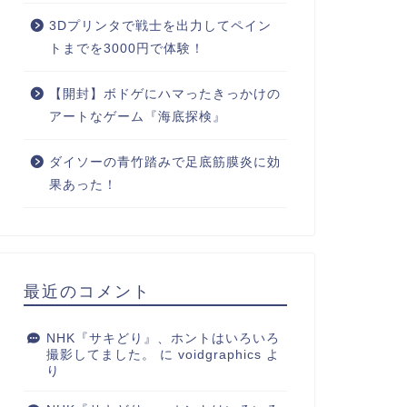
3Dプリンタで戦士を出力してペイン
トまでを3000円で体験！
【開封】ボドゲにハマったきっかけの
アートなゲーム『海底探検』
ダイソーの青竹踏みで足底筋膜炎に効
果あった！
常
日常
最近のコメント
NHK『サキどり』、ホントはいろいろ
撮影してました。
に
voidgraphics
よ
り
バリへ