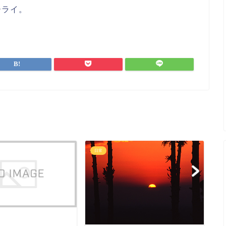
ーライ。
日常
日