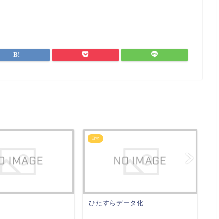
日常
日
ひたすらデータ化