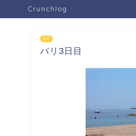
Crunchlog
日常
バリ3日目