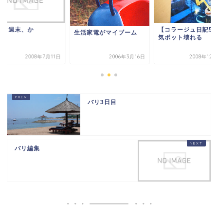
っと週末、か
【コラージュ日記5
生活家電がマイブーム
気ポット壊れる
2008年7月11日
2006年3月16日
2008年12
バリ3日目
バリ編集