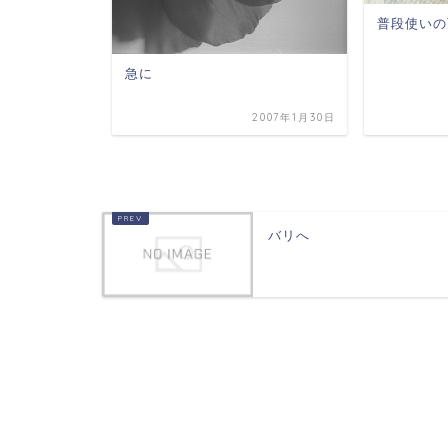
普段使いの
急に
2005年7月16日
2007年1月30日
バリへ