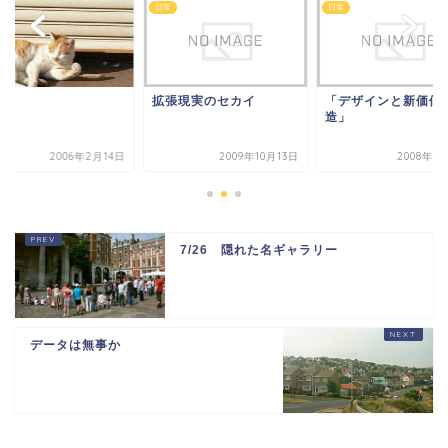
日常
日常
気
拡張現実のセカイ
「デザインと新価値
造」
2006年2月14日
2009年10月13日
2008年8
7/26 隠れた名ギャラリー
データは無事か