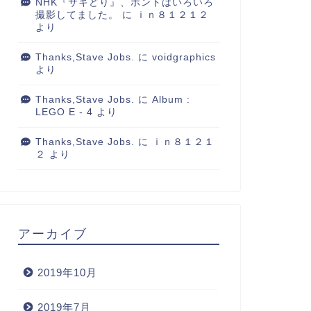
NHK『サキどり』、ホントはいろいろ
撮影してました。
に
ｉｎ８１２１２
2005年9月7日
2007年12月9
より
Thanks,Stave Jobs.
に
voidgraphics
より
Thanks,Stave Jobs.
に
Album :
LEGO E - 4
より
Thanks,Stave Jobs.
に
ｉｎ８１２１
２
より
アーカイブ
2019年10月
2019年7月