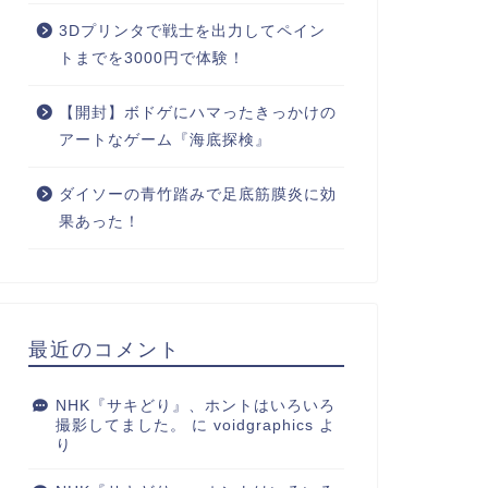
3Dプリンタで戦士を出力してペイン
トまでを3000円で体験！
【開封】ボドゲにハマったきっかけの
アートなゲーム『海底探検』
ダイソーの青竹踏みで足底筋膜炎に効
果あった！
常
日常
最近のコメント
NHK『サキどり』、ホントはいろいろ
撮影してました。
に
voidgraphics
よ
『佐藤可士和の超整理術』
り
っと形になってきた