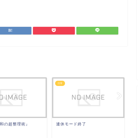
日常
日
和の超整理術』
連休モード終了
や