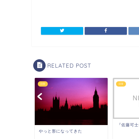
RELATED POST
日常
日常
『佐藤可士
やっと形になってきた