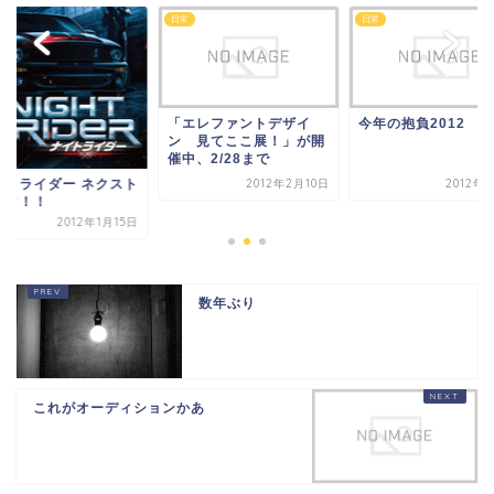
日常
日常
「エレファントデザイ
今年の抱負2012
ン 見てここ展！」が開
催中、2/28まで
イトライダー ネクスト
2012年2月10日
2012年
キタ！！
2012年1月15日
数年ぶり
これがオーディションかあ