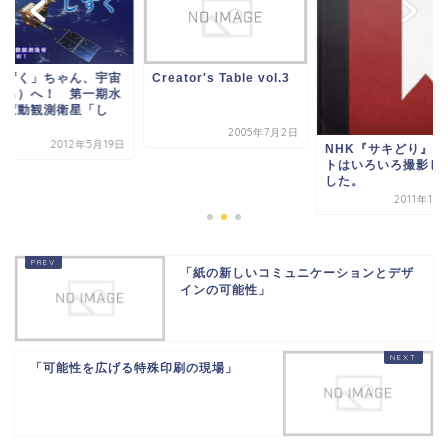
しずく」ちゃん、宇宙
Creator's Table vol.3
そら）へ！ 第一期水
環変動観測衛星「し
.
2005年7月2日
2012年5月19日
NHK『サキどり』、
トはいろいろ撮影し
した。
2011年10
「紙の新しいコミュニケーションとデザ
インの可能性」
「可能性を広げる特殊印刷の現場」