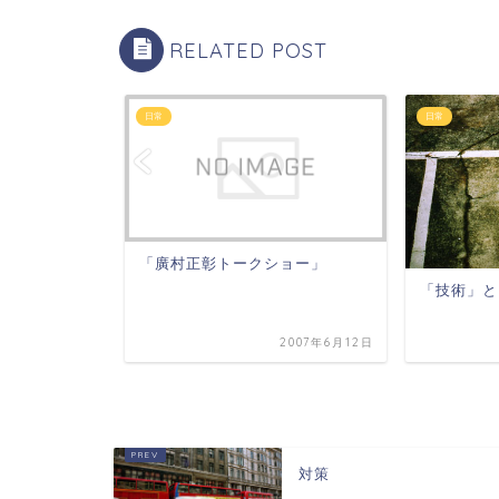
RELATED POST
日常
日常
「廣村正彰トークショー」
「技術」と
2009年7月29日
2007年6月12日
対策