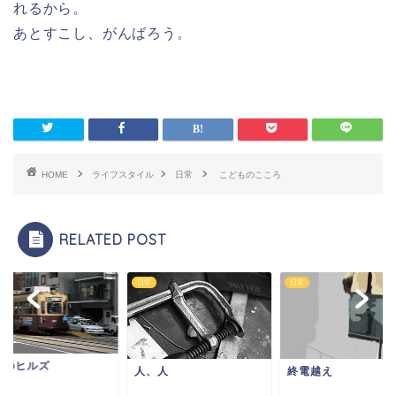
れるから。
あとすこし、がんばろう。
HOME
ライフスタイル
日常
こどものこころ
RELATED POST
日常
日常
題のヒルズ
人、人
終電越え