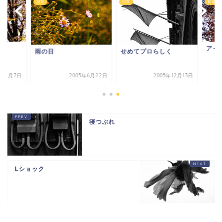
日常
日常
アイツが来た
の日
せめてプロらしく
2005年6月22日
2005年12月13日
2005年1
寝つぶれ
Lショック