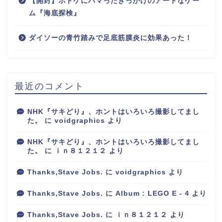
【開封】ボドゲにハマったきっかけのアートなゲー
ム『海底探検』
ダイソーの青竹踏みで足底筋膜炎に効果あった！
最近のコメント
NHK『サキどり』、ホントはいろいろ撮影してまし
た。
に
voidgraphics
より
NHK『サキどり』、ホントはいろいろ撮影してまし
た。
に
ｉｎ８１２１２
より
Thanks,Stave Jobs.
に
voidgraphics
より
Thanks,Stave Jobs.
に
Album : LEGO E - 4
より
Thanks,Stave Jobs.
に
ｉｎ８１２１２
より