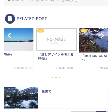
HOME
ライフスタイル
日常
おっかしいな
RELATED POST
日常
日常
e White
『形とデザインを考える
「MOTION GRAPH
60章』
7」
2006年1月7日
2009年8月10日
2006年1
新潟で