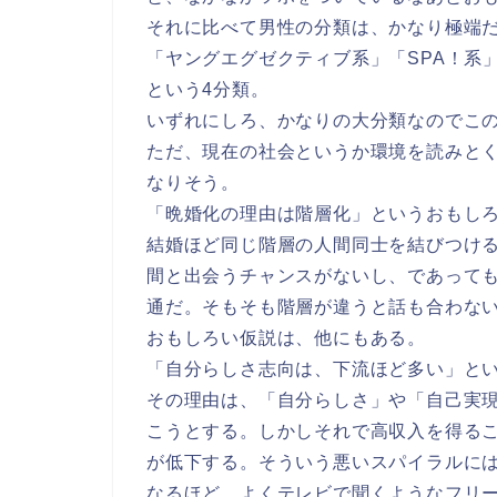
それに比べて男性の分類は、かなり極端
「ヤングエグゼクティブ系」「SPA！系
という4分類。
いずれにしろ、かなりの大分類なのでこ
ただ、現在の社会というか環境を読みと
なりそう。
「晩婚化の理由は階層化」というおもし
結婚ほど同じ階層の人間同士を結びつけ
間と出会うチャンスがないし、であって
通だ。そもそも階層が違うと話も合わな
おもしろい仮説は、他にもある。
「自分らしさ志向は、下流ほど多い」と
その理由は、「自分らしさ」や「自己実
こうとする。しかしそれで高収入を得る
が低下する。そういう悪いスパイラルに
なるほど、よくテレビで聞くようなフリ