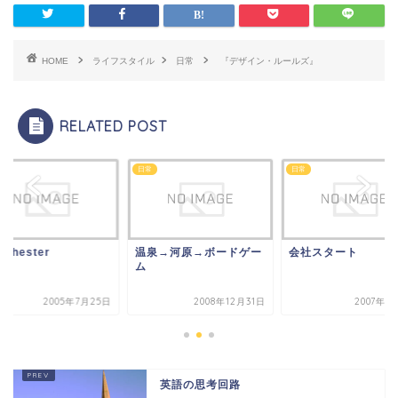
HOME
ライフスタイル
日常
『デザイン・ルールズ』
RELATED POST
日常
日常
nchester
温泉→河原→ボードゲー
会社スタート
ム
2005年7月25日
2008年12月31日
2007年1
英語の思考回路