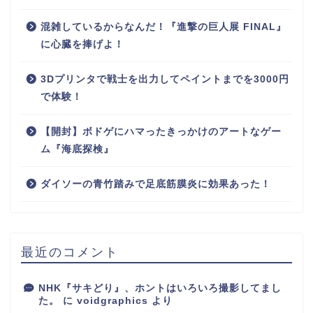
混雑しているからなんだ！『進撃の巨人展 FINAL』
に心臓を捧げよ！
3Dプリンタで戦士を出力してペイントまでを3000円
で体験！
【開封】ボドゲにハマったきっかけのアートなゲー
ム『海底探検』
ダイソーの青竹踏みで足底筋膜炎に効果あった！
最近のコメント
NHK『サキどり』、ホントはいろいろ撮影してまし
た。
に
voidgraphics
より