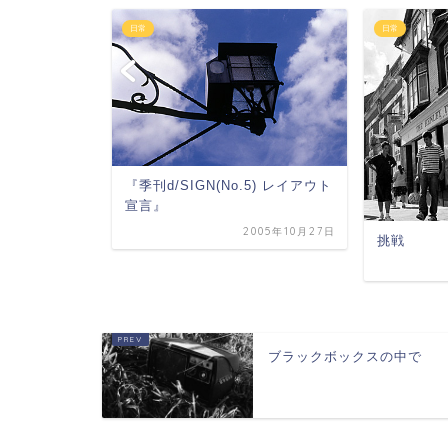
日常
日常
ポ2009
『季刊d/SIGN(No.5) レイアウト
宣言』
2009年8月31日
2005年10月27日
挑戦
ブラックボックスの中で