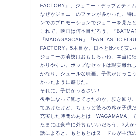
FACTORY』、ジョニー・デップとティ
なぜかジョニーのファンが多かった、特に
ンでのプロモーションでジョニーを見た
これで、映画は何本目だろう、『BATMAN B
『MADAGASCAR』『FANTASTIC FOUR』
FACTORY』5本目か。日本と比べて安い
ジョニーの演技はおもしろいね。本当に
かりやすい。ポップなセットは現実離れ
かなり、シュールな映画。子供がけっこ
かったように感じた。
それに、子供がうるさい！
後半になって飽きてきたのか、歩き回り
てあげたけど。ちょうど後ろの席が子供
充実した時間のあとは「WAGAMAMA」
たまには豪華に外食もいいだろう。3人が合
話によると、もともとはヌードルが主流