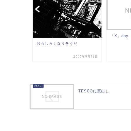
影
「X」day
おもしろくなりそうだ
2007年7月13日
2005年9月16日
TESCOに買出し