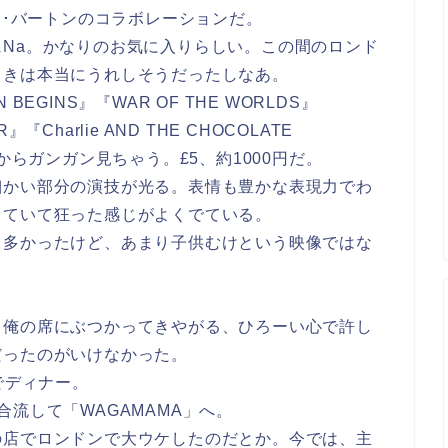
ム･バートンのコラボレーションだ。
Na。かなりのお気に入りらしい。この間のロンド
ときは本当にうれしそうだったしなあ。
EGINS』『WAR OF THE WORLDS』
『Charlie AND THE CHOCOLATE
からガンガン見ちゃう。£5、約1000円だ。
細かい部分の演技が光る。表情も豊かな表現力でわ
していて狂った感じがよくでている。
う多かったけど、あまり子供むけという映像ではな
、俺の席にぶつかってきやがる、ひろーい心で許し
だったのがいけなかった。
でディナー。
流して「WAGAMAMA」へ。
の店でロンドンで大ウケしたのだとか。今では、主