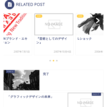
RELATED POST
日常
日常
APANブランド・エキ
『芸術としてのデザイ
Lショック
ビジョン
ン』
2007年7月1日
2007年10月4日
2006年1
完了
「グラフィックデザインの未来」